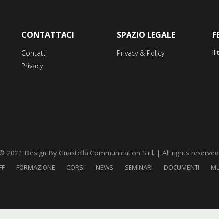
CONTATTACI
SPAZIO LEGALE
F
Il
Contatti
Privacy & Policy
Privacy
© 2021 Design By Guastella Communication S.r.l. | All rights reserved
FF
FORMAZIONE
CORSI
NEWS
SEMINARI
DOCUMENTI
MU