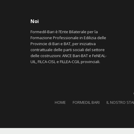
Noi
Formedil-Bari è l’Ente Bilaterale per la
Formazione Professionale in Edilizia delle
Provincie di Bari e BAT, per iniziativa
contrattuale delle parti sociali del settore
delle costruzioni: ANCE Bari-BAT e FeNEAL-
UIL, FILCA-CISL e FILLEA-CGIL provinciali.
HOME
FORMEDIL BARI
IL NOSTRO STA