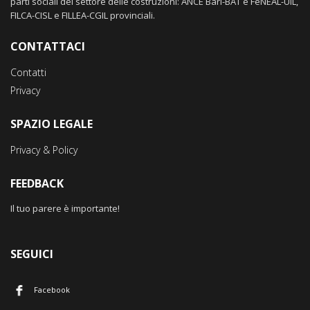
parti sociali del settore delle costruzioni: ANCE Bari-BAT e FeNEAL-UIL,
FILCA-CISL e FILLEA-CGIL provinciali.
CONTATTACI
Contatti
Privacy
SPAZIO LEGALE
Privacy & Policy
FEEDBACK
Il tuo parere è importante!
SEGUICI
Facebook