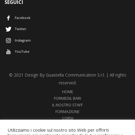
SEGUICI
Facebook
Twitter
Instagram
YouTube
© 2021 Design By Guastella Communication S.r.l. | All rights
reserved.
HOME
FORMEDIL BARI
IL NOSTRO STAFF
FORMAZIONE
CORSI
NEWS
Utilizziamo i cookie sul nostro sito Web per offrirti
SEMINARI