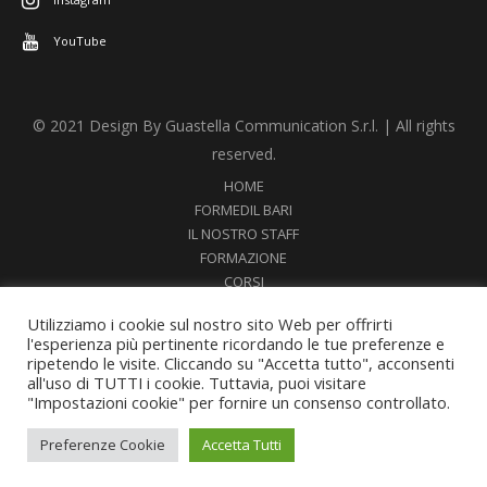
YouTube
© 2021 Design By Guastella Communication S.r.l. | All rights
reserved.
HOME
FORMEDIL BARI
IL NOSTRO STAFF
FORMAZIONE
CORSI
NEWS
Utilizziamo i cookie sul nostro sito Web per offrirti
SEMINARI
l'esperienza più pertinente ricordando le tue preferenze e
DOCUMENTI
ripetendo le visite. Cliccando su "Accetta tutto", acconsenti
MULTIMEDIA
all'uso di TUTTI i cookie. Tuttavia, puoi visitare
MODELLO ORGANIZZATIVO 231
"Impostazioni cookie" per fornire un consenso controllato.
Preferenze Cookie
Accetta Tutti