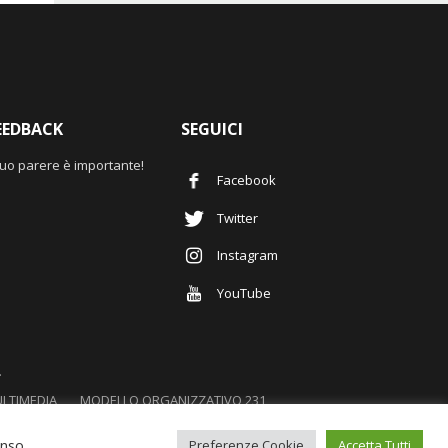
EEDBACK
SEGUICI
 tuo parere è importante!
Facebook
Twitter
Instagram
YouTube
.
LTIMEDIA
MODELLO ORGANIZZATIVO 231
enso
Preferenze Cookie
Accetta Tutti