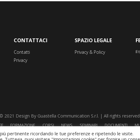
CONTATTACI
SPAZIO LEGALE
F
Il
Contatti
Privacy & Policy
Privacy
© 2021 Design By Guastella Communication S.r.l. | All rights reserved
FF
FORMAZIONE
CORSI
NEWS
SEMINARI
DOCUMENTI
MU
 più pertinente ricordando le tue preferenze e ripetendo le visite.
ie. Tuttavia, puoi visitare "Impostazioni cookie" per fornire un cons