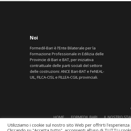
Noi
Formedil-Bari è l’Ente Bilaterale per la
Formazione Professionale in Edilizia delle
Provincie di Bari e BAT, per iniziativa
contrattuale delle parti sociali del settore
delle costruzioni: ANCE Bari-BAT e FeNEAL-
UIL, FILCA-CISL e FILLEA-CGIL provinciali.
HOME
FORMEDIL BARI
IL NOSTRO STA
Utilizziamo i cookie sul nostro sito Web per offrirti l'esperienza
Cliccando su "Accetta tutto", acconsenti all'uso di TUTTI i cook