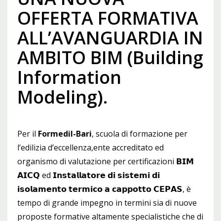
OFFERTA FORMATIVA
ALL’AVANGUARDIA IN
AMBITO BIM (Building
Information
Modeling).
Per il
Formedil-Bari
, scuola di formazione per
l’edilizia d’eccellenza,ente accreditato ed
organismo di valutazione per certificazioni 𝗕𝗜𝗠
𝗔𝗜𝗖𝗤 ed 𝗜𝗻𝘀𝘁𝗮𝗹𝗹𝗮𝘁𝗼𝗿𝗲 𝗱𝗶 𝘀𝗶𝘀𝘁𝗲𝗺𝗶 𝗱𝗶
𝗶𝘀𝗼𝗹𝗮𝗺𝗲𝗻𝘁𝗼 𝘁𝗲𝗿𝗺𝗶𝗰𝗼 𝗮 𝗰𝗮𝗽𝗽𝗼𝘁𝘁𝗼 𝗖𝗘𝗣𝗔𝗦, è
tempo di grande impegno in termini sia di nuove
proposte formative altamente specialistiche che di