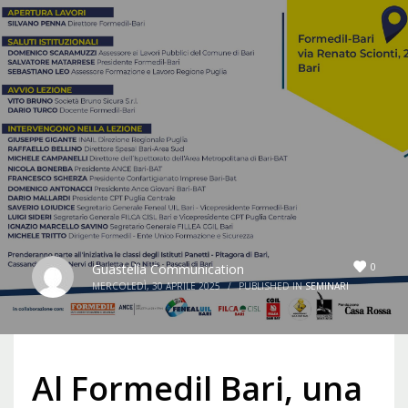
0
Guastella Communication
MERCOLEDÌ, 30 APRILE 2025
/
PUBLISHED IN
SEMINARI
Al Formedil Bari, una