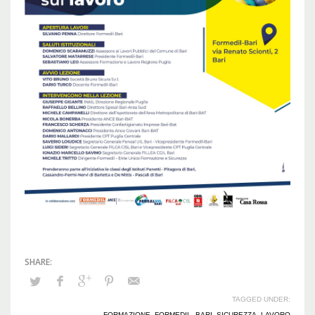
TAGGED UNDER:
FORMAZIONE
,
FORMEDIL_BARI
,
SICUREZZA_LAVORO