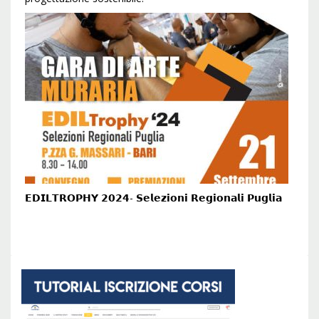
𝗘𝗗𝗜𝗟𝗧𝗥𝗢𝗣𝗛𝗬 𝟮𝟬𝟮𝟰- 𝗦𝗲𝗹𝗲𝘇𝗶𝗼𝗻𝗶 𝗥𝗲𝗴𝗶𝗼𝗻𝗮𝗹𝗶 𝗣𝘂𝗴𝗹𝗶𝗮