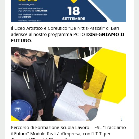
Il Liceo Artistico e Coreutico “De Nittis-Pascali” di Bari
aderisce al nostro programma PCTO 𝗗𝗜𝗦𝗘𝗚𝗡𝗜𝗔𝗠𝗢 𝗜𝗟
𝗙𝗨𝗧𝗨𝗥𝗢.
Percorso di Formazione Scuola Lavoro – FSL “Tracciamo
il Futuro” Modulo Realtà d’Impresa, con l’I.T.T. per