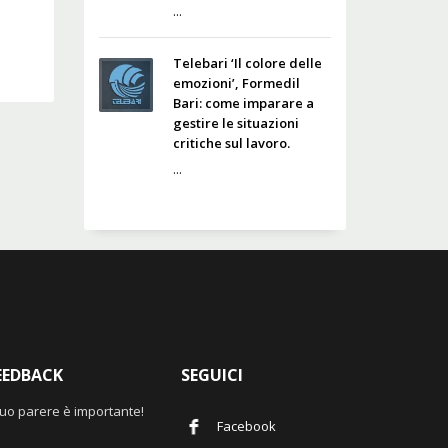
...
Telebari ‘Il colore delle
emozioni’, Formedil
Bari: come imparare a
gestire le situazioni
critiche sul lavoro.
...
EEDBACK
SEGUICI
 tuo parere è importante!
Facebook