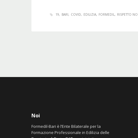
19
BARI
COVID
EDILIZIA
FORMEDIL
RISPETTO N
Noi
Formedil-Bari è l’Ente Bilaterale per la
Formazione Professionale in Edilizia delle