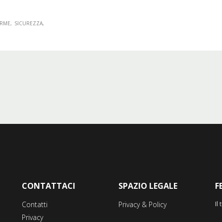
ORME
SICUREZZA
CONTATTACI
SPAZIO LEGALE
F
Il
Contatti
Privacy & Policy
Privacy