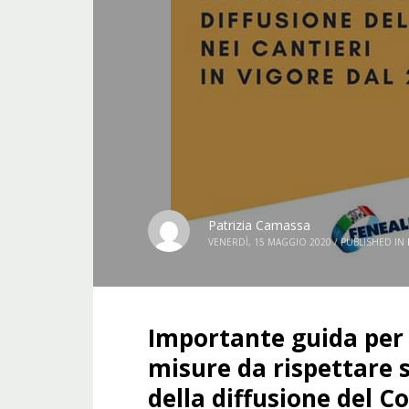
Patrizia Camassa
VENERDÌ, 15 MAGGIO 2020
/
PUBLISHED IN
Importante guida per tu
misure da rispettare s
della diffusione del C