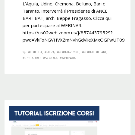
L’Aquila, Udine, Cremona, Belluno, Bari e
Taranto. Interverrà il Presidente di ANCE
BARI-BAT, arch. Beppe Fragasso. Clicca qui
per partecipare al WEBINAR:
https://us02web.zoom.us/j/85744379529?
pwd=VkFoNGVHVXZmNVhGdVlieXMxOGFwUT09
#EDILIZIA
#FIERA
#FORMAZIONE
#FORMEDILBARI
#RESTAURO
#SCUOLA
#WEBINAR