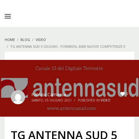
HOME
BLOG
VIDEO
TG ANTENNA SUD 5 GIUGNO : FORMEDIL-BARI NUOVE COMPETENZE E
ANTICHI MESTIERI
0
Patrizia Camassa
SABATO, 05 GIUGNO 2021
/
PUBLISHED IN
VIDEO
TG ANTENNA SUD 5