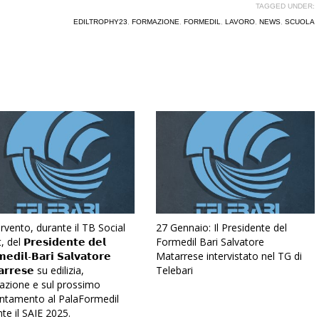
TAGGED UNDER:
EDILTROPHY23
,
FORMAZIONE
,
FORMEDIL
,
LAVORO
,
NEWS
,
SCUOLA
ervento, durante il TB Social
27 Gennaio: Il Presidente del
 del 𝗣𝗿𝗲𝘀𝗶𝗱𝗲𝗻𝘁𝗲 𝗱𝗲𝗹
Formedil Bari Salvatore
𝗲𝗱𝗶𝗹-𝗕𝗮𝗿𝗶 𝗦𝗮𝗹𝘃𝗮𝘁𝗼𝗿𝗲
Matarrese intervistato nel TG di
𝗮𝗿𝗿𝗲𝘀𝗲 su edilizia,
Telebari
azione e sul prossimo
ntamento al PalaFormedil
te il SAIE 2025.