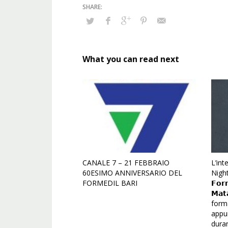
What you can read next
CANALE 7 – 21 FEBBRAIO
L’int
60ESIMO ANNIVERSARIO DEL
Night,
FORMEDIL BARI
𝗙𝗼𝗿
𝗠𝗮𝘁
form
appu
duran