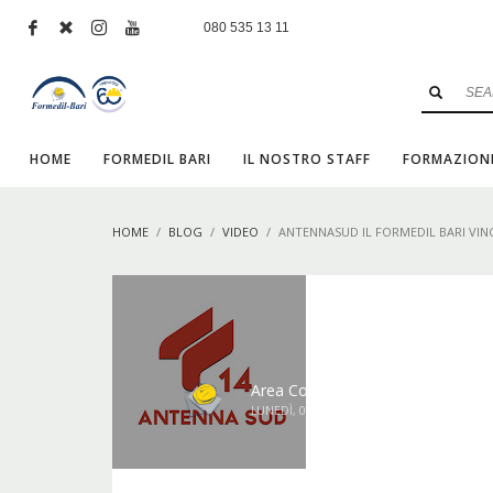
080 535 13 11
HOME
FORMEDIL BARI
IL NOSTRO STAFF
FORMAZION
HOME
BLOG
VIDEO
ANTENNASUD IL FORMEDIL BARI VIN
Area Comunicazione Formedil
LUNEDÌ, 09 OTTOBRE 2023
/
PUBLISHED I