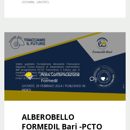
GIOVANI
LAVORO
Area Comunicazione
0
0
Formedil
GIOVEDÌ, 29 FEBBRAIO 2024
/
PUBLISHED IN
VIDEO
ALBEROBELLO
FORMEDIL Bari -PCTO