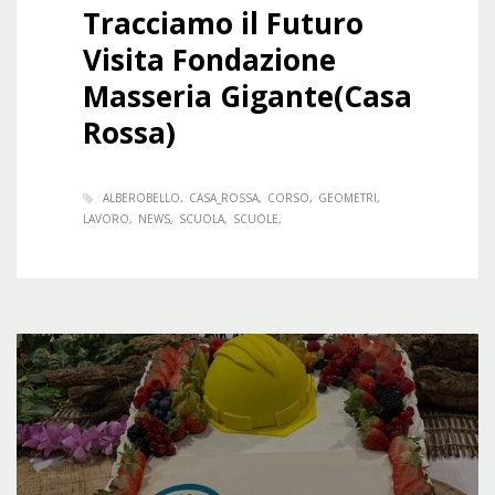
Tracciamo il Futuro
Visita Fondazione
Masseria Gigante(Casa
Rossa)
ALBEROBELLO
CASA_ROSSA
CORSO
GEOMETRI
LAVORO
NEWS
SCUOLA
SCUOLE