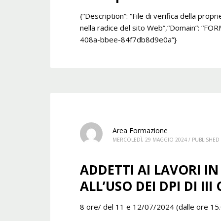
{“Description”: “File di verifica della pro
nella radice del sito Web”,“Domain”: “FO
408a-bbee-84f7db8d9e0a”}
Area Formazione
MERCOLEDÌ, 29 MAGGIO 2024
/
PUBLISHED 
ADDETTI AI LAVORI 
ALL’USO DEI DPI DI III
8 ore/ del 11 e 12/07/2024 (dalle ore 15.