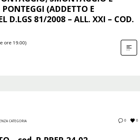
 PONTEGGI (ADDETTO E
L D.LGS 81/2008 – ALL. XXI – COD.
le ore 19.00)
0
0
ENZA CATEGORIA
 – cod. P-PREP-24-02