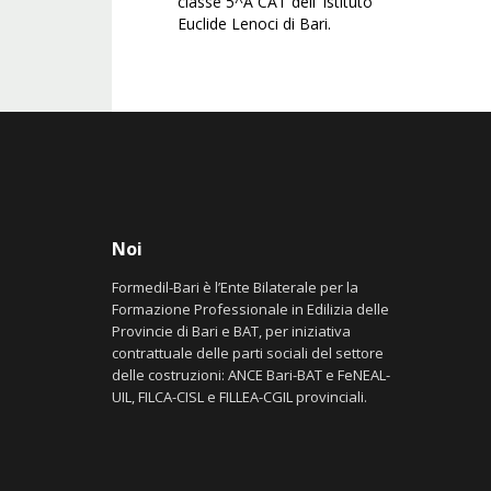
classe 5^A CAT dell’ Istituto
Euclide Lenoci di Bari.
Noi
Formedil-Bari è l’Ente Bilaterale per la
Formazione Professionale in Edilizia delle
Provincie di Bari e BAT, per iniziativa
contrattuale delle parti sociali del settore
delle costruzioni: ANCE Bari-BAT e FeNEAL-
UIL, FILCA-CISL e FILLEA-CGIL provinciali.