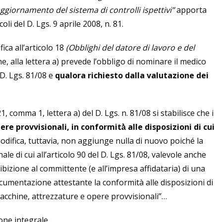
aggiornamento del sistema di controlli ispettivi”
apporta
oli del D. Lgs. 9 aprile 2008, n. 81.
ica all’articolo 18
(Obblighi del datore di lavoro e del
e, alla lettera a) prevede l’obbligo di nominare il medico
 D. Lgs. 81/08 e
qualora richiesto dalla valutazione dei
1, comma 1, lettera a) del D. Lgs. n. 81/08 si stabilisce che i
re provvisionali, in conformità̀ alle disposizioni di cui
modifica, tuttavia, non aggiunge nulla di nuovo poiché la
ale di cui all’articolo 90 del D. Lgs. 81/08, valevole anche
ibizione al committente (e all’impresa affidataria) di una
ocumentazione attestante la conformità alle disposizioni di
macchine, attrezzature e opere provvisionali”…
one integrale