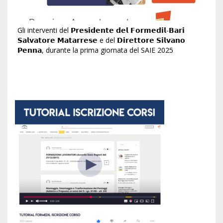
Gli interventi del 𝗣𝗿𝗲𝘀𝗶𝗱𝗲𝗻𝘁𝗲 𝗱𝗲𝗹 𝗙𝗼𝗿𝗺𝗲𝗱𝗶𝗹-𝗕𝗮𝗿𝗶
𝗦𝗮𝗹𝘃𝗮𝘁𝗼𝗿𝗲 𝗠𝗮𝘁𝗮𝗿𝗿𝗲𝘀𝗲 e del 𝗗𝗶𝗿𝗲𝘁𝘁𝗼𝗿𝗲 𝗦𝗶𝗹𝘃𝗮𝗻𝗼
𝗣𝗲𝗻𝗻𝗮, durante la prima giornata del SAIE 2025