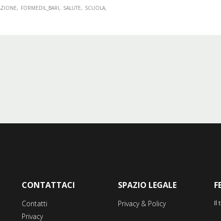
ZIONE
FORMEDIL_BARI
SALUTE
SCUOLA
CONTATTACI
SPAZIO LEGALE
F
Il
Contatti
Privacy & Policy
Privacy