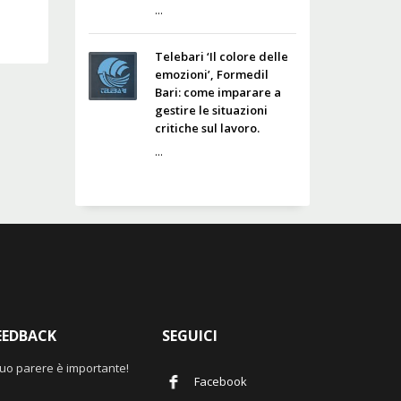
...
Telebari ‘Il colore delle
emozioni’, Formedil
Bari: come imparare a
gestire le situazioni
critiche sul lavoro.
...
EEDBACK
SEGUICI
 tuo parere è importante!
Facebook