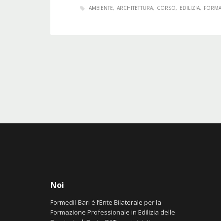
AMBIENTE
ARCHITETTURA
CORSO
EDILIZIA
FORMA
Noi
Formedil-Bari è l’Ente Bilaterale per la
Formazione Professionale in Edilizia delle