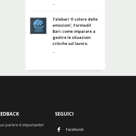
...
Telebari ‘Il colore delle
emozioni’, Formedil
Bari: come imparare a
gestire le situazioni
critiche sul lavoro.
...
EEDBACK
SEGUICI
 tuo parere è importante!
Facebook