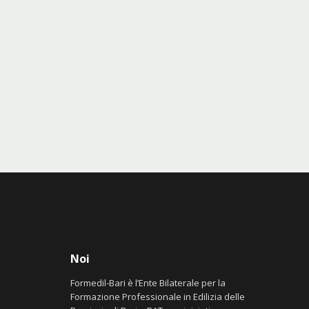
Noi
Formedil-Bari è l’Ente Bilaterale per la
Formazione Professionale in Edilizia delle