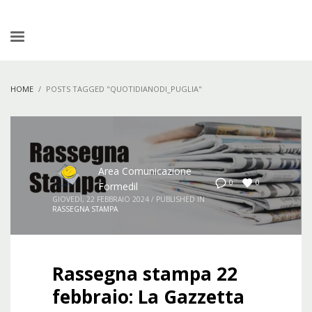
HOME
POSTS TAGGED "QUOTIDIANODI_PUGLIA"
Area Comunicazione
0
0
Formedil
GIOVEDÌ, 22 FEBBRAIO 2024
/
PUBLISHED IN
RASSEGNA STAMPA
Rassegna stampa 22
febbraio: La Gazzetta