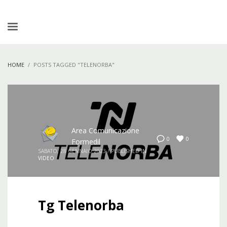
HOME
POSTS TAGGED "TELENORBA"
Area Comunicazione
0
0
Formedil
SABATO, 28 GENNAIO 2023
/
PUBLISHED IN
VIDEO
Tg Telenorba