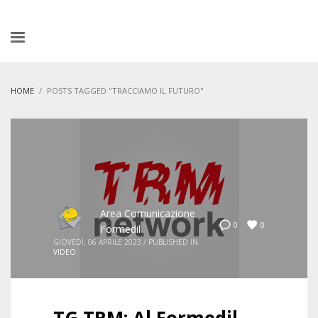
HOME
POSTS TAGGED "TRACCIAMO IL FUTURO"
Area Comunicazione
0
0
Formedil
GIOVEDÌ, 06 APRILE 2023
/
PUBLISHED IN
VIDEO
TG TRM: Al Formedil