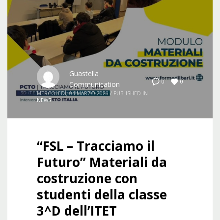
Guastella
0
0
Communication
MERCOLEDÌ, 04 MARZO 2026
/
PUBLISHED IN
NEWS
“FSL – Tracciamo il
Futuro” Materiali da
costruzione con
studenti della classe
3^D dell’ITET