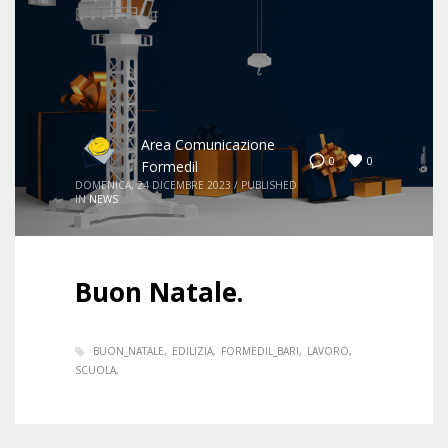
Area Comunicazione
0
0
Formedil
DOMENICA, 24 DICEMBRE 2023
/
PUBLISHED
IN
NEWS
Buon Natale.
BUON_NATALE
EDILIZIA
FORMEDIL_BARI
LAVORO
SCUOLA